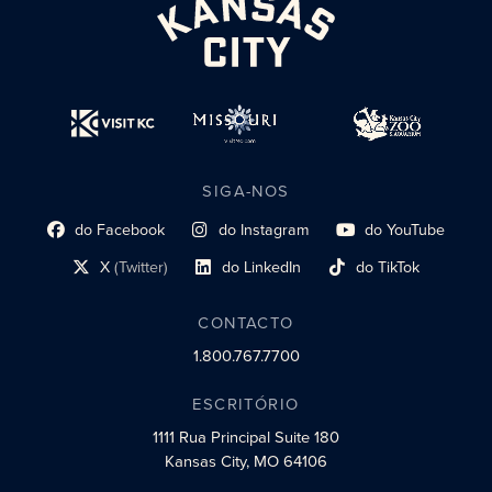
SIGA-NOS
do Facebook
do Instagram
do YouTube
Link do perfil social
Link do perfil social
Link do perfil social
X
(Twitter)
do LinkedIn
do TikTok
Link do perfil social
Link do perfil social
Link do perfil social
CONTACTO
1.800.767.7700
ESCRITÓRIO
1111 Rua Principal
Suite 180
Kansas City, MO 64106