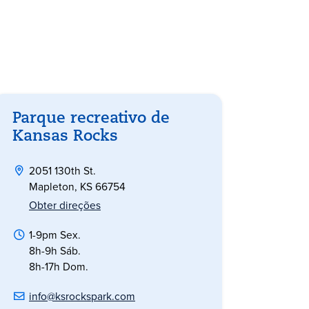
Parque recreativo de
Kansas Rocks
2051 130th St.
Mapleton, KS 66754
Obter direções
1-9pm Sex.
8h-9h Sáb.
8h-17h Dom.
info@ksrockspark.com