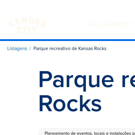
Coisas para fazer
Visite o KC
Saltar para o conteúdo
Listagens
Parque recreativo de Kansas Rocks
Parque r
Rocks
Planeamento de eventos, locais e instalações 