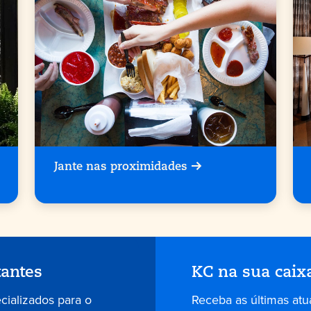
Jante nas proximidades
tantes
KC na sua caix
ecializados para o
Receba as últimas atu