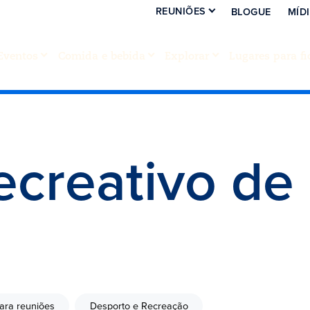
REUNIÕES
BLOGUE
MÍD
Eventos
Comida e bebida
Explorar
Lugares para fi
ecreativo de
para reuniões
Desporto e Recreação