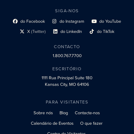
SIGA-NOS
do Facebook
do Instagram
do YouTube
Link do perfil social
Link do perfil social
Link do perfil social
X
(Twitter)
do LinkedIn
do TikTok
Link do perfil social
Link do perfil social
Link do perfil social
CONTACTO
1.800.767.7700
ESCRITÓRIO
1111 Rua Principal
Suite 180
Kansas City, MO 64106
PARA VISITANTES
Sobre nós
Blog
Contacte-nos
Calendário de Eventos
O que fazer
Centro de Visitantes