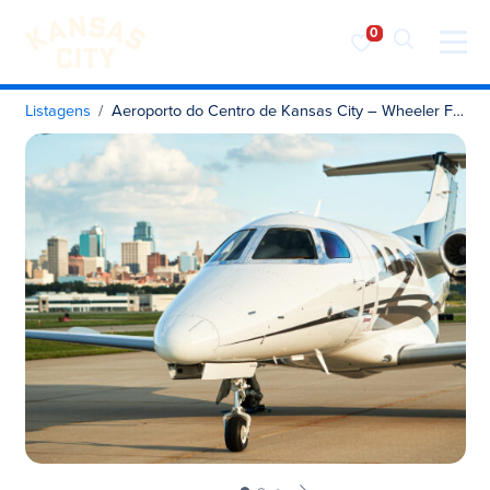
Visite o KC
Saltar para o conteúdo
Listagens
Aeroporto do Centro de Kansas City – Wheeler Field