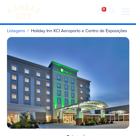
Visite o KC
Saltar para o conteúdo
Listagens
Holiday Inn KCI Aeroporto e Centro de Exposições