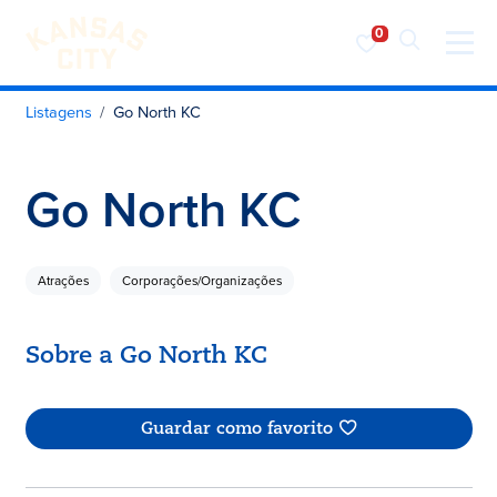
Visite o KC
Saltar para o conteúdo
Listagens
Go North KC
Go North KC
Atrações
Corporações/Organizações
Sobre a Go North KC
Guardar como favorito