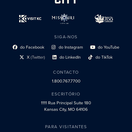
SIGA-NOS
do Facebook
do Instagram
do YouTube
Link do perfil social
Link do perfil social
Link do perfil social
X
(Twitter)
do LinkedIn
do TikTok
Link do perfil social
Link do perfil social
Link do perfil social
CONTACTO
1.800.767.7700
ESCRITÓRIO
1111 Rua Principal
Suite 180
Kansas City, MO 64106
PARA VISITANTES