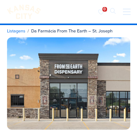
Visite o KC
Saltar para o conteúdo
Listagens
Da Farmácia From The Earth – St. Joseph