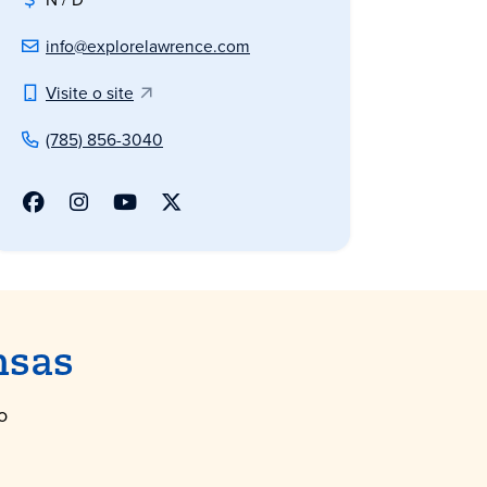
info@explorelawrence.com
Visite o site
(785) 856-3040
nsas
o