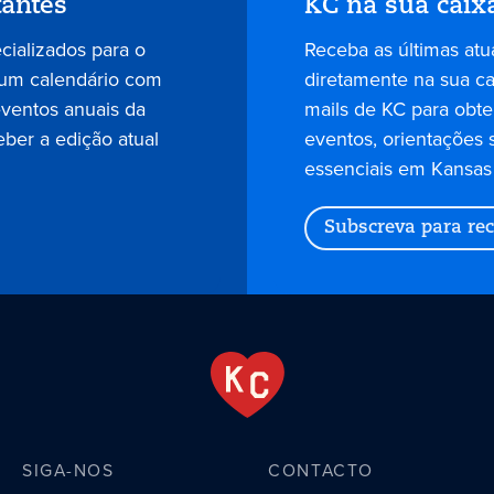
tantes
KC na sua caix
ecializados para o
Receba as últimas atu
 um calendário com
diretamente na sua cai
eventos anuais da
mails de KC para obter
eber a edição atual
eventos, orientações 
essenciais em Kansas 
Subscreva para rec
SIGA-NOS
CONTACTO