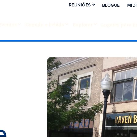
REUNIÕES
BLOGUE
MÍD
Eventos
Comida e bebida
Explorar
Lugares para fi
e