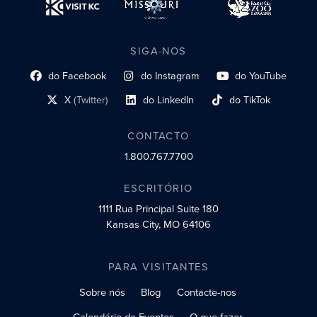
SIGA-NOS
do Facebook
do Instagram
do YouTube
Link do perfil social
Link do perfil social
Link do perfil social
X
(Twitter)
do LinkedIn
do TikTok
Link do perfil social
Link do perfil social
Link do perfil social
CONTACTO
1.800.767.7700
ESCRITÓRIO
1111 Rua Principal
Suite 180
Kansas City, MO 64106
PARA VISITANTES
Sobre nós
Blog
Contacte-nos
Calendário de Eventos
O que fazer