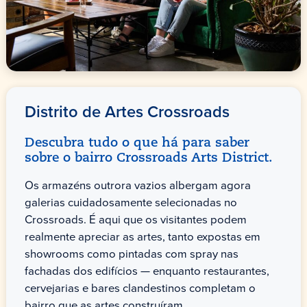
Distrito de Artes Crossroads
Descubra tudo o que há para saber
sobre o bairro Crossroads Arts District.
Os armazéns outrora vazios albergam agora
galerias cuidadosamente selecionadas no
Crossroads. É aqui que os visitantes podem
realmente apreciar as artes, tanto expostas em
showrooms como pintadas com spray nas
fachadas dos edifícios — enquanto restaurantes,
cervejarias e bares clandestinos completam o
bairro que as artes construíram.