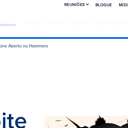
REUNIÕES
BLOGUE
MÍD
Eventos
Comida e bebida
Explorar
Lugares para fi
fone Aberto no Hammers
ite