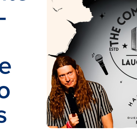
-
e
o
s