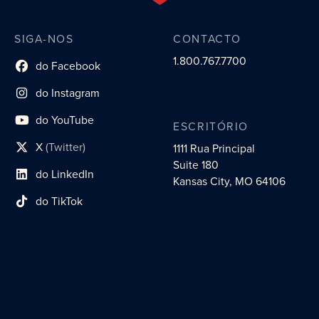
SIGA-NOS
CONTACTO
1.800.767.7700
do Facebook
Link do perfil social
do Instagram
Link do perfil social
do YouTube
ESCRITÓRIO
Link do perfil social
X
(Twitter)
1111 Rua Principal
Link do perfil social
Suite 180
do LinkedIn
Link do perfil social
Kansas City, MO 64106
do TikTok
Link do perfil social