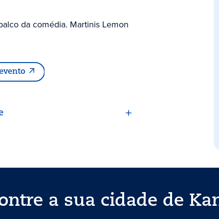
palco da comédia. Martinis Lemon
 evento
e
ontre a sua cidade de Ka