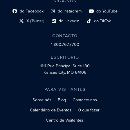
SIGA-NOS
do Facebook
do Instagram
do YouTube
Link do perfil social
Link do perfil social
Link do perfil social
X
(Twitter)
do LinkedIn
do TikTok
Link do perfil social
Link do perfil social
Link do perfil social
CONTACTO
1.800.767.7700
ESCRITÓRIO
1111 Rua Principal
Suite 180
Kansas City, MO 64106
PARA VISITANTES
Sobre nós
Blog
Contacte-nos
Calendário de Eventos
O que fazer
Centro de Visitantes