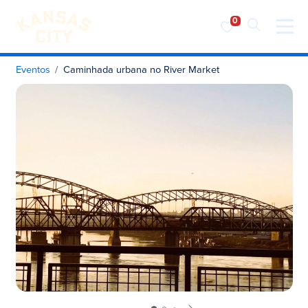
Visite o KC
Saltar para o conteúdo
Eventos
Caminhada urbana no River Market