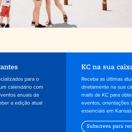
tantes
KC na sua caix
ecializados para o
Receba as últimas atu
 um calendário com
diretamente na sua cai
eventos anuais da
mails de KC para obter
eber a edição atual
eventos, orientações 
essenciais em Kansas 
Subscreva para rec