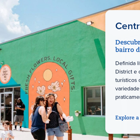
Centr
Descubr
bairro 
Definida 
District 
turístico
variedade 
praticame
Explore a