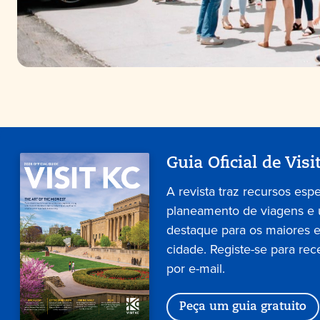
Guia Oficial de Visi
A revista traz recursos esp
planeamento de viagens e
destaque para os maiores 
cidade. Registe-se para rec
por e-mail.
Peça um guia gratuito