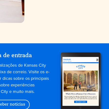
a de entrada
alizações de Kansas City
xa de correio. Visite os e-
 dicas sobre os principais
sobre experiências
City e muito mais.
eber notícias