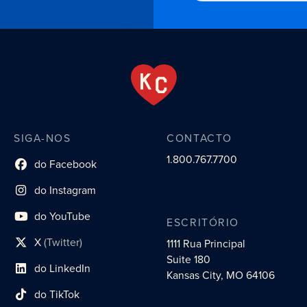
SIGA-NOS
CONTACTO
1.800.767.7700
do Facebook
Link do perfil social
do Instagram
Link do perfil social
do YouTube
ESCRITÓRIO
Link do perfil social
X
(Twitter)
1111 Rua Principal
Link do perfil social
Suite 180
do LinkedIn
Link do perfil social
Kansas City, MO 64106
do TikTok
Link do perfil social