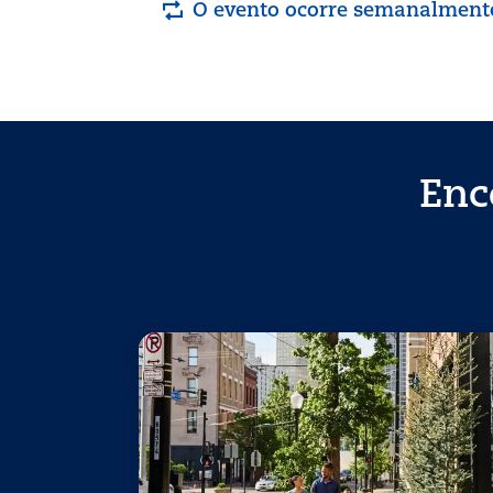
O evento ocorre semanalment
Enc