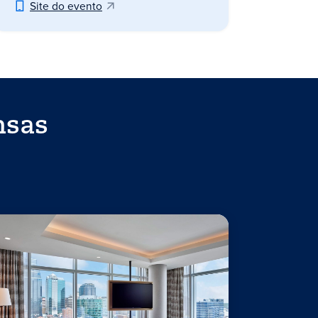
Site do evento
nsas