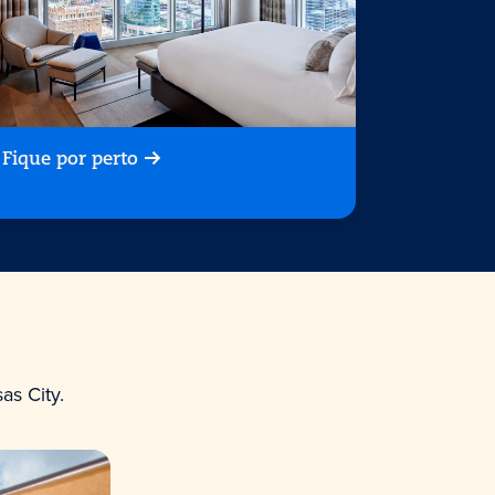
Fique por perto
s City.