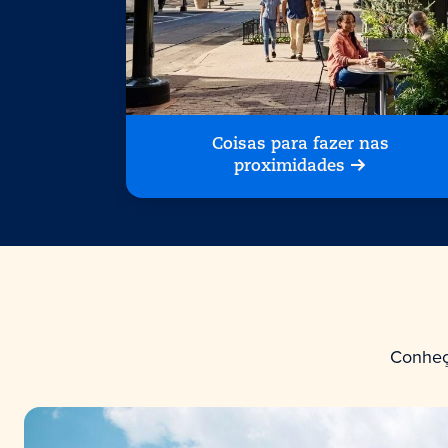
Coisas para fazer nas
proximidades
Conheç