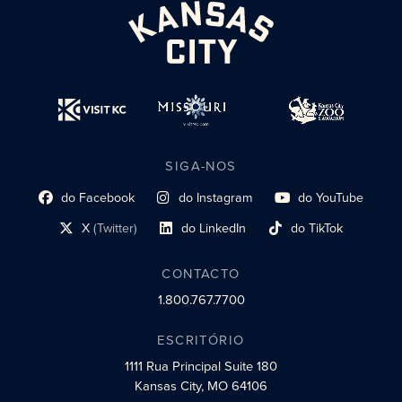
SIGA-NOS
do Facebook
do Instagram
do YouTube
Link do perfil social
Link do perfil social
Link do perfil social
X
(Twitter)
do LinkedIn
do TikTok
Link do perfil social
Link do perfil social
Link do perfil social
CONTACTO
1.800.767.7700
ESCRITÓRIO
1111 Rua Principal
Suite 180
Kansas City, MO 64106