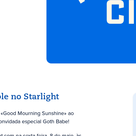
le no Starlight
o «Good Mourning Sunshine» ao
convidada especial Goth Babe!
t.com na sexta-feira, 8 de maio, às