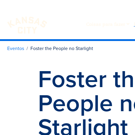
Coisas para fazer
Visite o KC
Saltar para o conteúdo
Eventos
Foster the People no Starlight
Foster t
People n
Starlight