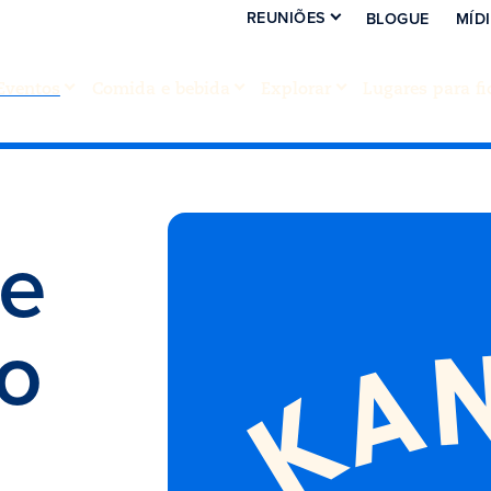
REUNIÕES
BLOGUE
MÍD
Eventos
Comida e bebida
Explorar
Lugares para fi
he
o