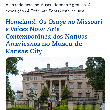
A entrada geral no Museu Nerman é gratuita.
A
exposição
«A Field with Roots»
está incluída.
Homeland: Os Osage no Missouri
e
Voices Now: Arte
Contemporânea dos Nativos
Americanos
no Museu de
Kansas City