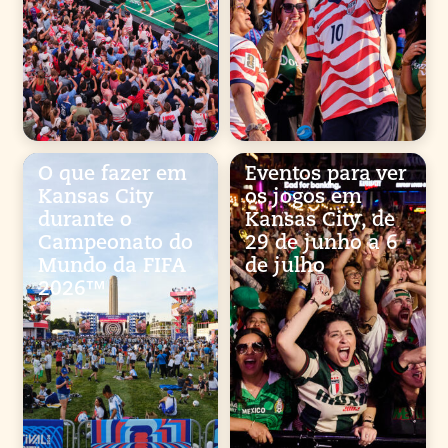
O que fazer em
Eventos para ver
Kansas City
os jogos em
durante o
Kansas City, de
Campeonato do
29 de junho a 6
Mundo da FIFA
de julho
2026™