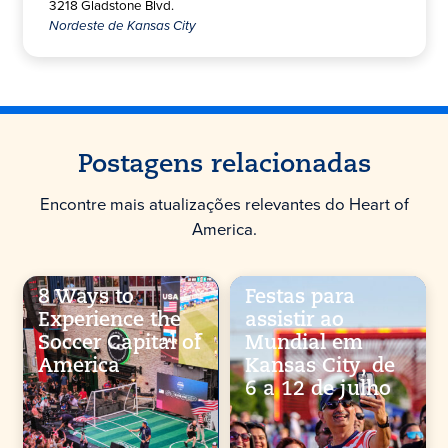
3218 Gladstone Blvd.
Nordeste de Kansas City
Postagens relacionadas
Encontre mais atualizações relevantes do Heart of
America.
8 Ways to
Festas para
Experience the
assistir ao
Soccer Capital of
Mundial em
America
Kansas City, de
6 a 12 de julho