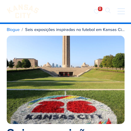
Visite o KC
Saltar para o conteúdo
Blogue
Seis exposições inspiradas no futebol em Kansas City neste verão