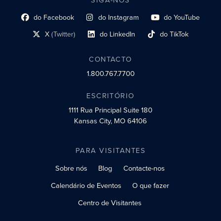
do Facebook
do Instagram
do YouTube
Link do perfil social
Link do perfil social
Link do perfil social
X
(Twitter)
do LinkedIn
do TikTok
Link do perfil social
Link do perfil social
Link do perfil social
CONTACTO
1.800.767.7700
ESCRITÓRIO
1111 Rua Principal
Suite 180
Kansas City, MO 64106
PARA VISITANTES
Sobre nós
Blog
Contacte-nos
Calendário de Eventos
O que fazer
Centro de Visitantes