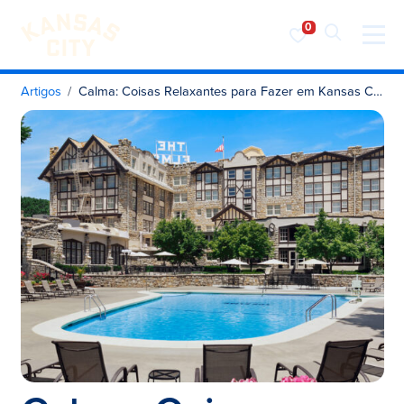
Visite o KC
Saltar para o conteúdo
Artigos
Calma: Coisas Relaxantes para Fazer em Kansas City