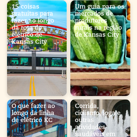
15 coisas
Um guia para os
gratuitas para
mercados de
fazer ao longo
produtores
da rota do
rurais na região
elétrico de
de Kansas City
Kansas City
O que fazer ao
Corrida,
longo da linha
ciclismo, ioga e
de elétrico KC
outras
atividades
saudáveis em