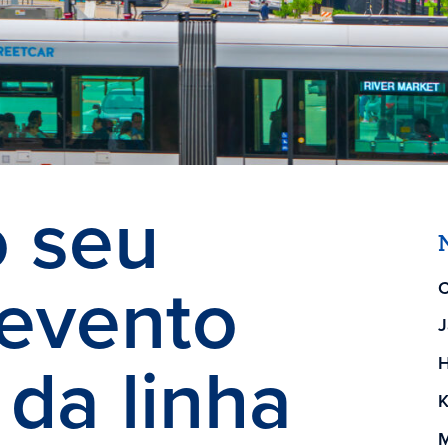
o seu
evento
C
J
 da linha
H
K