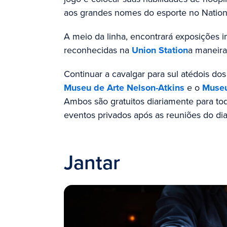
aos grandes nomes do esporte no National
A meio da linha, encontrará exposições i
reconhecidas na
Union Station
a maneira
Continuar a cavalgar para sul
até
dois do
Museu de Arte Nelson-Atkins
e o
Museu
Ambos são
gratuitos diariamente para tod
eventos privados após as reuniões do di
Jantar