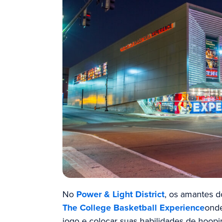
No
Power & Light District
, os amantes d
The College Basketball Experience
onde
jogo e colocar suas habilidades de hoop