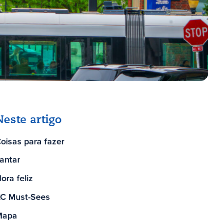
Neste artigo
oisas para fazer
antar
ora feliz
C Must-Sees
Mapa