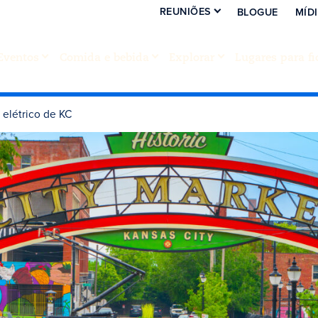
REUNIÕES
BLOGUE
MÍD
Eventos
Comida e bebida
Explorar
Lugares para fi
 elétrico de KC