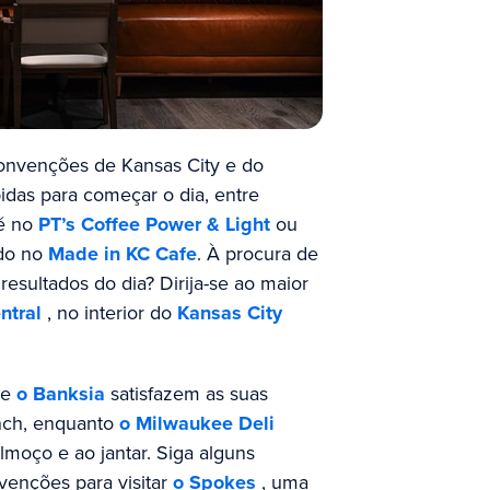
onvenções de Kansas City e do
idas para começar o dia, entre
fé no
PT’s Coffee Power & Light
ou
odo no
Made in KC Cafe
. À procura de
esultados do dia? Dirija-se ao maior
ntral
, no interior do
Kansas City
e
o Banksia
satisfazem as suas
nch, enquanto
o Milwaukee Deli
lmoço e ao jantar. Siga alguns
venções para visitar
o Spokes
, uma