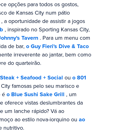
ece opções para todos os gostos,
sco de Kansas City num pátio
, a oportunidade de assistir a jogos
ub
, inspirado no Sporting Kansas City,
Johnny's Tavern
. Para um menu com
ida de bar,
o Guy Fieri's Dive & Taco
nte irreverente ao jantar, bem como
vre do quarteirão.
l Steak + Seafood + Social
ou
o 801
s City famosas pelo seu marisco e
o é
o Blue Sushi Sake Grill
, um
e oferece vistas deslumbrantes da
de um lanche rápido? Vá ao
oço ao estilo nova-iorquino ou
ao
 nutritivo.