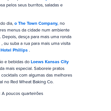
osa pelos seus burritos, saladas e
 do dia,
o The Town Company,
no
hores menus da cidade num ambiente
. Depois, desça para mais uma ronda
k
, ou suba a rua para mais uma visita
Hotel Phillips
.
ção e bebidas do
Loews Kansas City
a mais especial. Saboreie pratos
 cocktails com algumas das melhores
ocal no Red Wheat Baking Co.
:
A poucos quarteirões