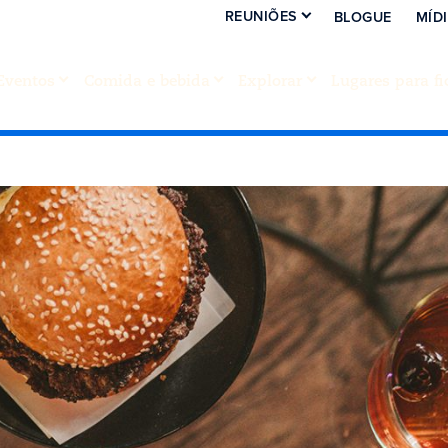
REUNIÕES
BLOGUE
MÍD
Eventos
Comida e bebida
Explorar
Lugares para fi