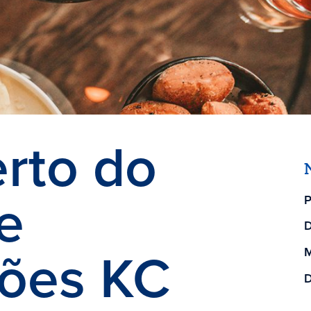
erto do
e
P
D
ões KC
M
D