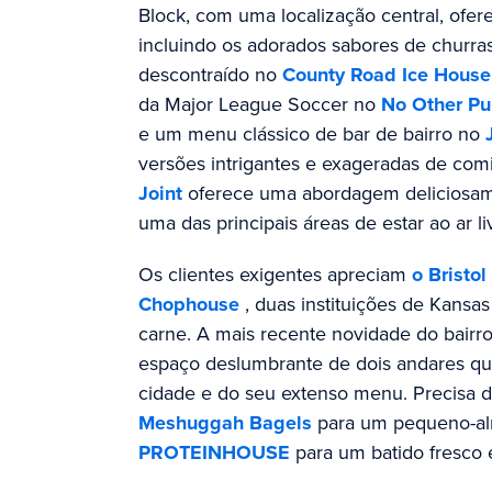
Block, com uma localização central, ofer
incluindo os adorados sabores de churra
descontraído no
County Road Ice House
da Major League Soccer no
No Other P
e um menu clássico de bar de bairro no
versões intrigantes e exageradas de com
Joint
oferece uma abordagem deliciosame
uma das principais áreas de estar ao ar li
Os clientes exigentes apreciam
o Bristo
Chophouse
, duas instituições de Kansa
carne. A mais recente novidade do bairr
espaço deslumbrante de dois andares qu
cidade e do seu extenso menu. Precisa 
Meshuggah Bagels
para um pequeno-alm
PROTEINHOUSE
para um batido fresco e