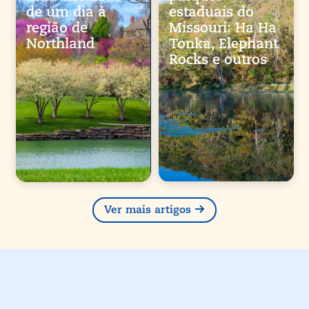
de um dia à
estaduais do
região de
Missouri: Ha Ha
Northland
Tonka, Elephant
Rocks e outros
Ver mais artigos