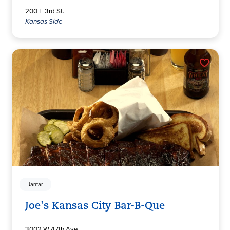
200 E 3rd St.
Kansas Side
Jantar
Joe's Kansas City Bar-B-Que
3002 W 47th Ave.