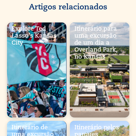
Artigos relacionados
Explore Ted
Itinerário para
Lasso’s Kansas
uma excursão
City
de um dia a
Overland Park,
no Kansas
Itinerário de
Itinerário pelos
uma excursão
parques