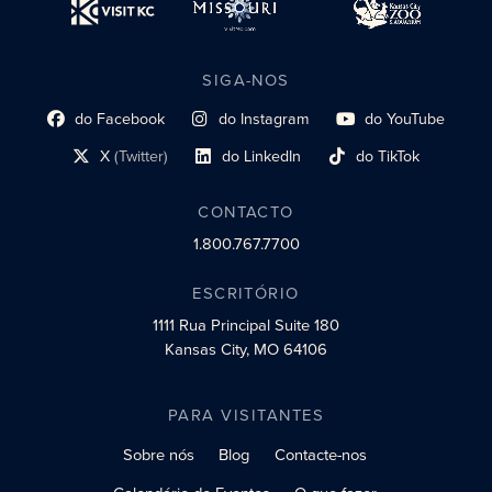
SIGA-NOS
do Facebook
do Instagram
do YouTube
Link do perfil social
Link do perfil social
Link do perfil social
X
(Twitter)
do LinkedIn
do TikTok
Link do perfil social
Link do perfil social
Link do perfil social
CONTACTO
1.800.767.7700
ESCRITÓRIO
1111 Rua Principal
Suite 180
Kansas City, MO 64106
PARA VISITANTES
Sobre nós
Blog
Contacte-nos