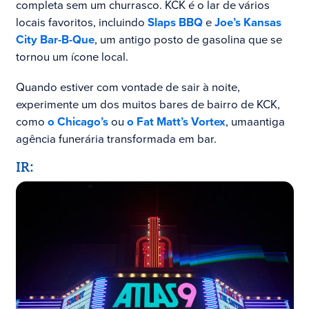
completa sem um churrasco. KCK é o lar de vários
locais favoritos, incluindo
Slaps BBQ
e
Joe’s Kansas
City Bar-B-Que
, um antigo posto de gasolina que se
tornou um ícone local.
Quando estiver com vontade de sair à noite,
experimente um dos muitos bares de bairro de KCK,
como
o Chicago’s
ou
o Fat Matt’s Vortex
, uma
antiga
agência funerária transformada em bar.
IR: