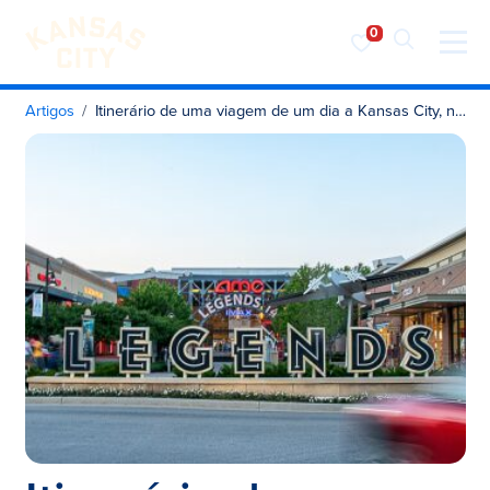
Visite o KC
Saltar para o conteúdo
Artigos
Itinerário de uma viagem de um dia a Kansas City, no Kansas, e a Bonner Springs