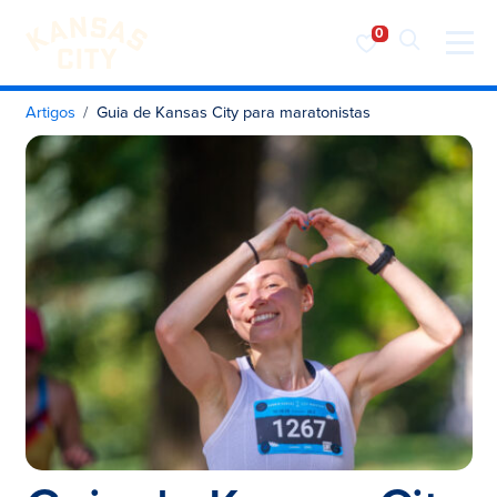
Visite o KC
Saltar para o conteúdo
Artigos
Guia de Kansas City para maratonistas