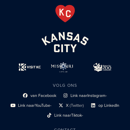
VOLG ONS
van Facebook
Link naar
Instagram-
Link naar sociaal profiel
sociaal profiel
Link naar
YouTube-
X
(Twitter)
op LinkedIn
sociaal profiel
sociaal profiellink
Link naar sociaal profi
Link naar
Tiktok-
sociaalprofiel
CONTACT