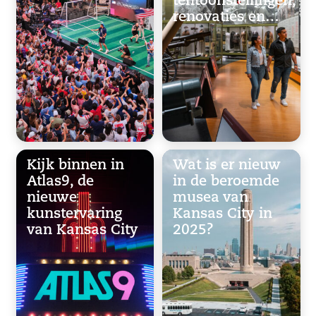
tentoonstellingen,
renovaties en…
Kijk binnen in
Wat is er nieuw
Atlas9, de
in de beroemde
nieuwe
musea van
kunstervaring
Kansas City in
van Kansas City
2025?