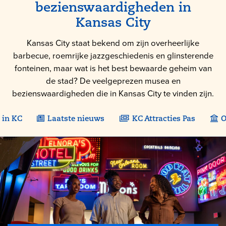
bezienswaardigheden in
Kansas City
Kansas City staat bekend om zijn overheerlijke
barbecue, roemrijke jazzgeschiedenis en glinsterende
fonteinen, maar wat is het best bewaarde geheim van
de stad? De veelgeprezen musea en
bezienswaardigheden die in Kansas City te vinden zijn.
 in KC
Laatste nieuws
KC Attracties Pas
O