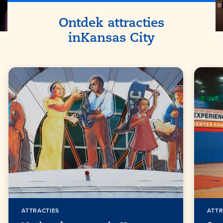
Ontdek attracties
in
Kansas City
ATTRACTIES
ATTR