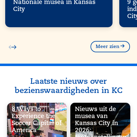
Nationale musea in Kansas
9 g
City
ind
Cit
Meer zien
Laatste nieuws over
bezienswaardigheden in KC
8 Ways to
Nieuws uit de
Experience the
musea van
Soccer Capital of
Kansas City in
America
2026: