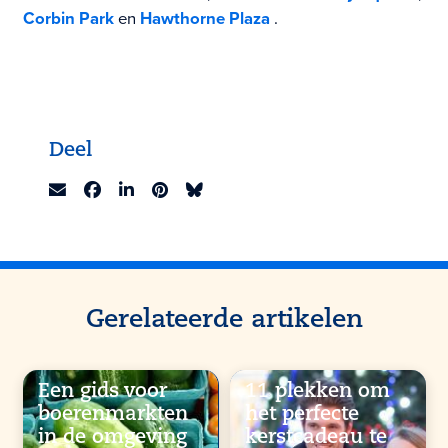
Corbin Park
en
Hawthorne Plaza
.
Deel
Gerelateerde artikelen
Een gids voor
11 plekken om
boerenmarkten
het perfecte
in de omgeving
kerstcadeau te