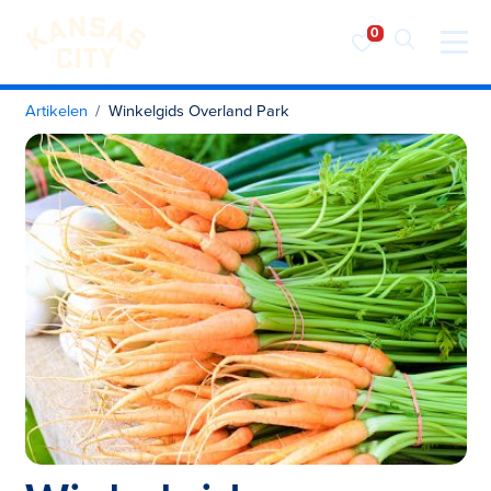
Bezoek KC
Ga naar inhoud
Artikelen
Winkelgids Overland Park