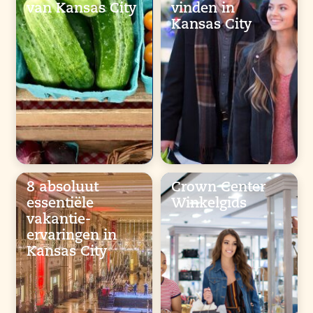
van Kansas City
vinden in
Kansas City
8 absoluut
Crown Center
essentiële
Winkelgids
vakantie-
ervaringen in
Kansas City