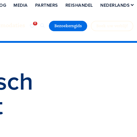
LOG
MEDIA
PARTNERS
REISHANDEL
NEDERLANDS
modaties
Bezoekersgids
Boek uw verblijf
sch
t