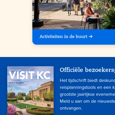
Activiteiten in de buurt
Officiële bezoekers
Het tijdschrift biedt deskun
reisplanningstools en een 
grootste jaarlijkse eveneme
Meld u aan om de nieuwste 
ontvangen.