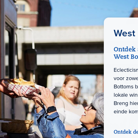
West
Ontdek 
West Bo
Eclecticis
voor zowel
Bottoms b
lokale win
Breng hier
einde kom
Ontdek d