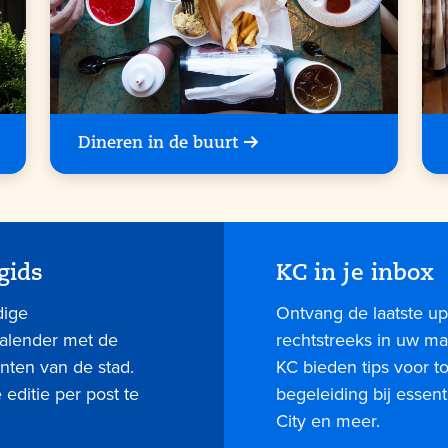
Dineren in de buurt
gids
KC in je inbox
dige
Ontvang de laatste up
kalender met de
rechtstreeks in uw mai
nten van de stad.
KC bieden tips voor 
editie per post te
begeleiding bij essent
City en meer.