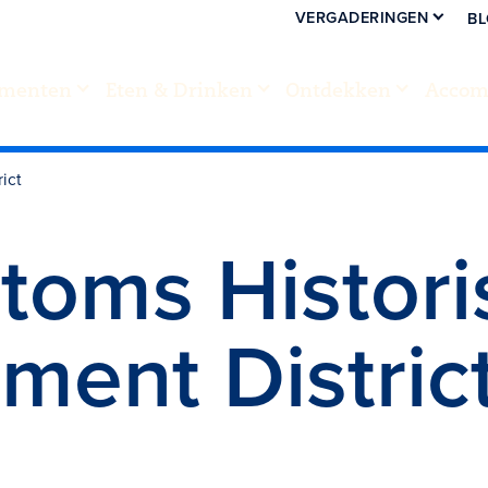
VERGADERINGEN
B
menten
Eten & Drinken
Ontdekken
Accom
ict
toms Histori
ment Distric