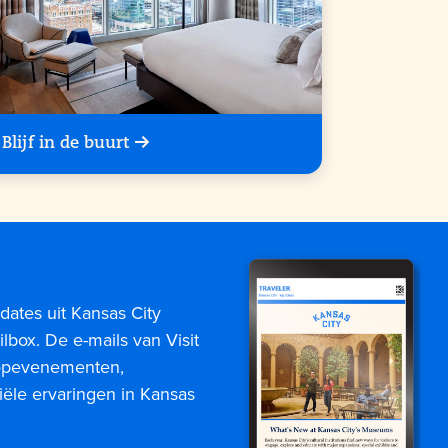
Blijf in de buurt
dates uit Kansas City
lbox. De e-mails van Visit
topevenementen,
iële ervaringen in Kansas