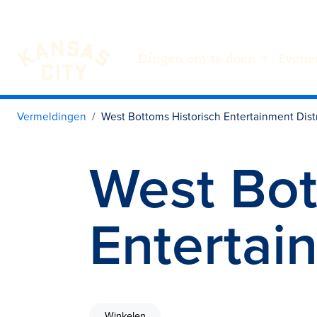
Dingen om te doen
Evene
Bezoek KC
Ga naar inhoud
Vermeldingen
West Bottoms Historisch Entertainment Distr
West Bot
Entertain
Winkelen