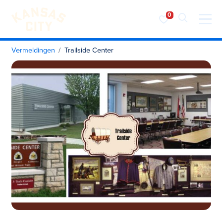
Bezoek KC
Ga naar inhoud
Vermeldingen
Trailside Center