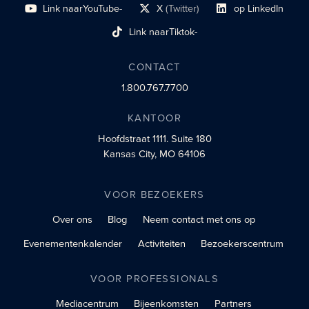
Link naar
YouTube-
X
(Twitter)
op LinkedIn
sociaal profiel
sociaal profiellink
Link naar sociaal profi
Link naar
Tiktok-
sociaalprofiel
CONTACT
1.800.767.7700
KANTOOR
Hoofdstraat 1111.
Suite 180
Kansas City, MO 64106
VOOR BEZOEKERS
Over ons
Blog
Neem contact met ons op
Evenementenkalender
Activiteiten
Bezoekerscentrum
VOOR PROFESSIONALS
Mediacentrum
Bijeenkomsten
Partners