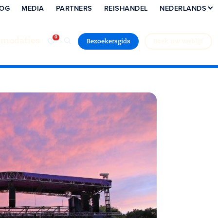
LOG
MEDIA
PARTNERS
REISHANDEL
NEDERLANDS
modaties
Bezoekersgids
Boek uw verblijf