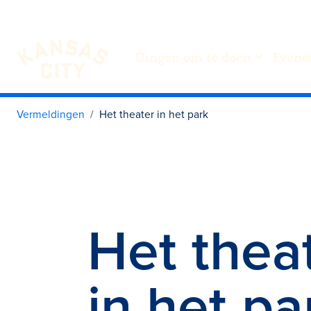
Dingen om te doen
Evene
Bezoek KC
Ga naar inhoud
Vermeldingen
Het theater in het park
Het thea
in het pa