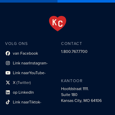
VOLG ONS
CONTACT
1.800.767.7700
van Facebook
Link naar sociaal profiel
Link naar
Instagram-
sociaal profiel
Link naar
YouTube-
sociaal profiel
KANTOOR
X
(Twitter)
sociaal profiellink
Hoofdstraat 1111.
op LinkedIn
Suite 180
Link naar sociaal profiel
Kansas City, MO 64106
Link naar
Tiktok-
sociaalprofiel