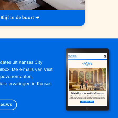
Blijf in de buurt
dates uit Kansas City
lbox. De e-mails van Visit
topevenementen,
iële ervaringen in Kansas
nieuws