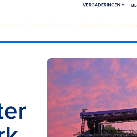
VERGADERINGEN
B
menten
Eten & Drinken
Ontdekken
Accom
ter
rk