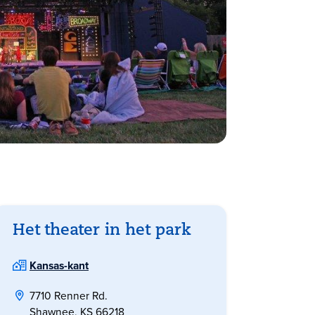
Het theater in het park
Kansas-kant
7710 Renner Rd.
Shawnee, KS 66218