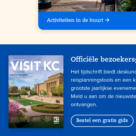
Activiteiten in de buurt
Officiële bezoekers
Het tijdschrift biedt deskun
reisplanningstools en een 
grootste jaarlijkse eveneme
Meld u aan om de nieuwste 
ontvangen.
Bestel een gratis gids