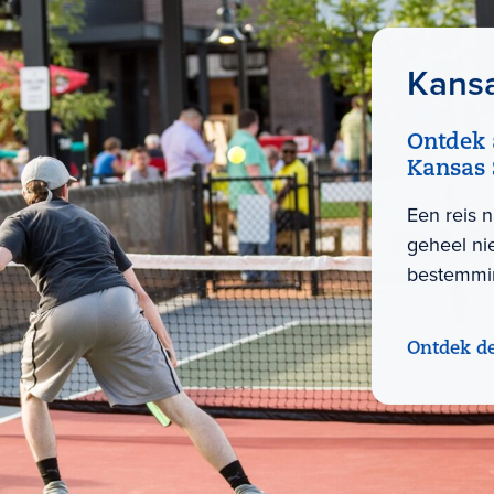
Kans
Ontdek 
Kansas 
Een reis 
geheel ni
bestemmi
Ontdek d