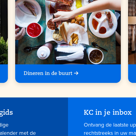
Dineren in de buurt
gids
KC in je inbox
dige
Ontvang de laatste up
kalender met de
rechtstreeks in uw mai