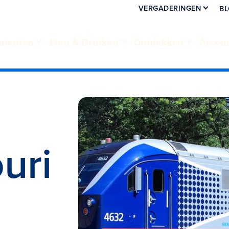
VERGADERINGEN
B
menten
Eten & Drinken
Ontdekken
Accom
uri