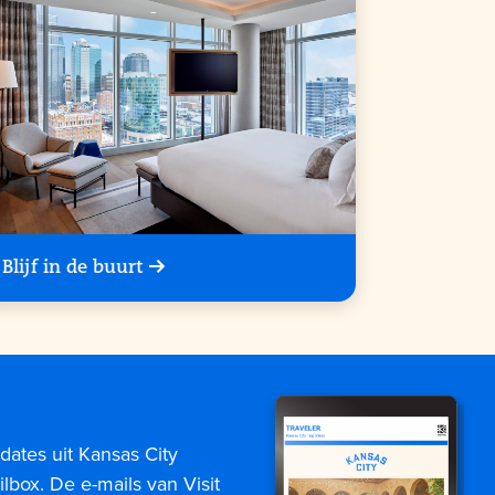
Blijf in de buurt
dates uit Kansas City
lbox. De e-mails van Visit