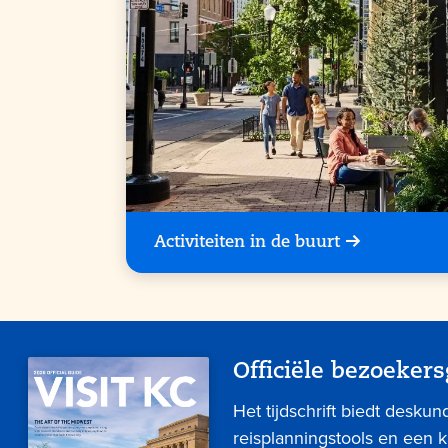
Activiteiten in de buurt
Officiële bezoekers
Het tijdschrift biedt deskun
reisplanningstools en een 