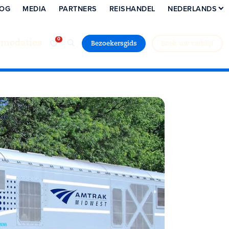
LOG
MEDIA
PARTNERS
REISHANDEL
NEDERLANDS
modaties
Bezoekersgids
Boek uw verblijf