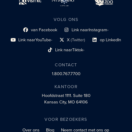
VOLG ONS
van Facebook
Link naar
Instagram-
Link naar sociaal profiel
sociaal profiel
Link naar
YouTube-
X
(Twitter)
op LinkedIn
sociaal profiel
sociaal profiellink
Link naar sociaal profi
Link naar
Tiktok-
sociaalprofiel
CONTACT
1.800.767.7700
KANTOOR
Hoofdstraat 1111.
Suite 180
Kansas City, MO 64106
VOOR BEZOEKERS
Over ons
Blog
Neem contact met ons op