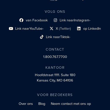
VOLG ONS
van Facebook
Link naar
Instagram-
Link naar sociaal profiel
sociaal profiel
Link naar
YouTube-
X
(Twitter)
op LinkedIn
sociaal profiel
sociaal profiellink
Link naar sociaal profi
Link naar
Tiktok-
sociaalprofiel
CONTACT
1.800.767.7700
KANTOOR
Hoofdstraat 1111.
Suite 180
Kansas City, MO 64106
VOOR BEZOEKERS
Over ons
Blog
Neem contact met ons op