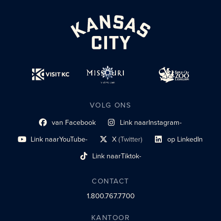
VOLG ONS
van Facebook
Link naar
Instagram-
Link naar sociaal profiel
sociaal profiel
Link naar
YouTube-
X
(Twitter)
op LinkedIn
sociaal profiel
sociaal profiellink
Link naar sociaal profi
Link naar
Tiktok-
sociaalprofiel
CONTACT
1.800.767.7700
KANTOOR