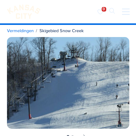
Bezoek KC
Ga naar inhoud
Vermeldingen
Skigebied Snow Creek