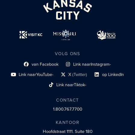
VOLG ONS
van Facebook
Link naar
Instagram-
Link naar sociaal profiel
sociaal profiel
Link naar
YouTube-
X
(Twitter)
op LinkedIn
sociaal profiel
sociaal profiellink
Link naar sociaal profi
Link naar
Tiktok-
sociaalprofiel
CONTACT
1.800.767.7700
KANTOOR
Hoofdstraat 1111.
Suite 180