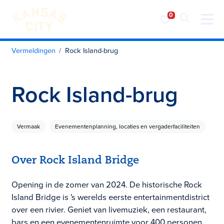
Bezoek KC
Ga naar inhoud
Vermeldingen
Rock Island-brug
Rock Island-brug
Vermaak
Evenementenplanning, locaties en vergaderfaciliteiten
Over Rock Island Bridge
Opening in de zomer van 2024. De historische Rock
Island Bridge is 's werelds eerste entertainmentdistrict
over een rivier. Geniet van livemuziek, een restaurant,
bars en een evenementenruimte voor 400 personen.