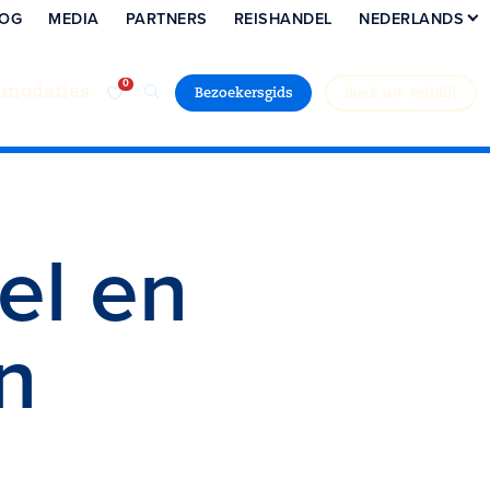
LOG
MEDIA
PARTNERS
REISHANDEL
NEDERLANDS
modaties
Bezoekersgids
Boek uw verblijf
el en
n