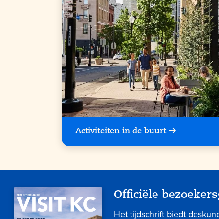
Activiteiten in de buurt
Officiële bezoekers
Het tijdschrift biedt deskun