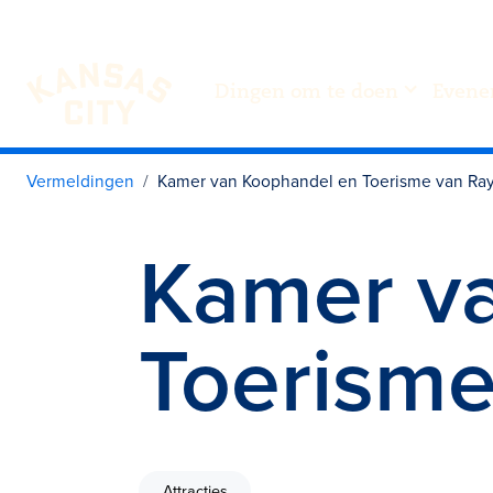
Dingen om te doen
Evene
Bezoek KC
Ga naar inhoud
Vermeldingen
Kamer van Koophandel en Toerisme van Ra
Kamer v
Toerisme
Attracties