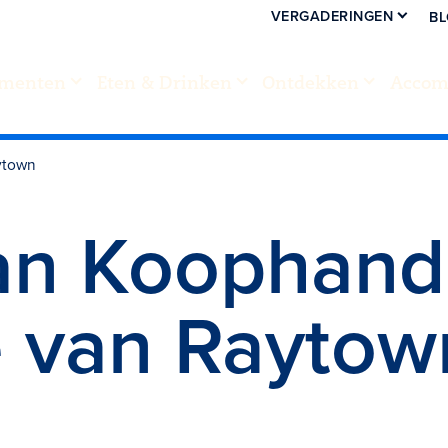
VERGADERINGEN
B
menten
Eten & Drinken
Ontdekken
Accom
ytown
an Koophand
 van Raytow