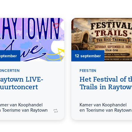
eptember
12 september
ONCERTEN
FEESTEN
aytown LIVE-
Het Festival of 
uurtconcert
Trails in Rayto
amer van Koophandel
Kamer van Koophandel
n Toerisme van Raytown
en Toerisme van Raytown