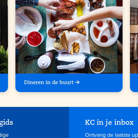
Dineren in de buurt
gids
KC in je inbox
dige
Ontvang de laatste up