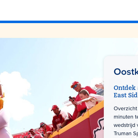
Oostk
Ontdek 
East Si
Overzicht 
minuten t
wedstrijd 
Truman Sp