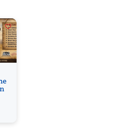
the
wn