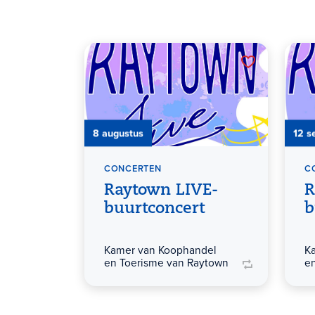
8 augustus
12 s
CONCERTEN
C
Raytown LIVE-
R
buurtconcert
b
Kamer van Koophandel
K
en Toerisme van Raytown
e