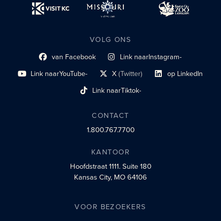
VOLG ONS
van Facebook
Link naar
Instagram-
Link naar sociaal profiel
sociaal profiel
Link naar
YouTube-
X
(Twitter)
op LinkedIn
sociaal profiel
sociaal profiellink
Link naar sociaal profi
Link naar
Tiktok-
sociaalprofiel
CONTACT
1.800.767.7700
KANTOOR
Hoofdstraat 1111.
Suite 180
Kansas City, MO 64106
VOOR BEZOEKERS