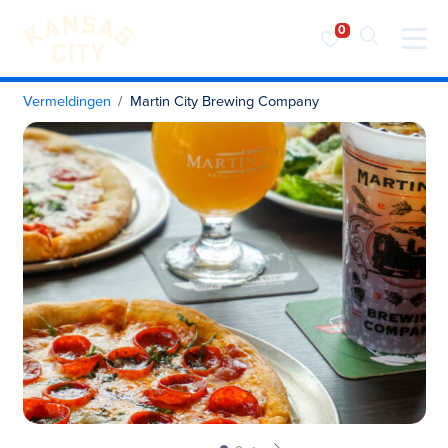
Bezoek KC
Ga naar inhoud
Vermeldingen
Martin City Brewing Company