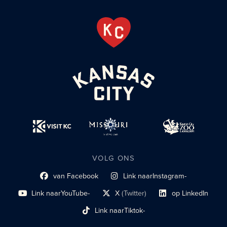
VOLG ONS
van Facebook
Link naar
Instagram-
Link naar sociaal profiel
sociaal profiel
Link naar
YouTube-
X
(Twitter)
op LinkedIn
sociaal profiel
sociaal profiellink
Link naar sociaal profi
Link naar
Tiktok-
sociaalprofiel