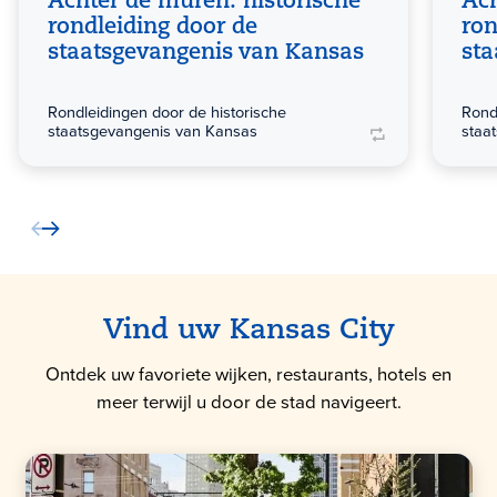
Achter de muren: historische
Ach
rondleiding door de
ron
staatsgevangenis van Kansas
st
Rondleidingen door de historische
Rond
staatsgevangenis van Kansas
staa
Vind uw Kansas City
Ontdek uw favoriete wijken, restaurants, hotels en
meer terwijl u door de stad navigeert.