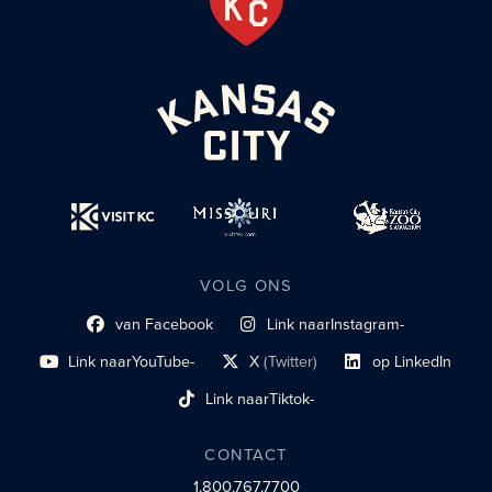
VOLG ONS
van Facebook
Link naar
Instagram-
Link naar sociaal profiel
sociaal profiel
Link naar
YouTube-
X
(Twitter)
op LinkedIn
sociaal profiel
sociaal profiellink
Link naar sociaal profi
Link naar
Tiktok-
sociaalprofiel
CONTACT
1.800.767.7700