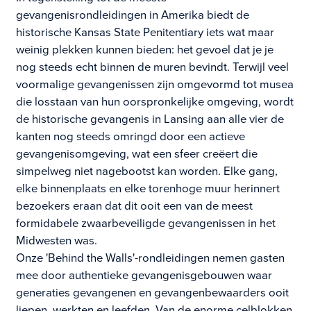
gevangenisrondleidingen in Amerika biedt de
historische Kansas State Penitentiary iets wat maar
weinig plekken kunnen bieden: het gevoel dat je je
nog steeds echt binnen de muren bevindt. Terwijl veel
voormalige gevangenissen zijn omgevormd tot musea
die losstaan van hun oorspronkelijke omgeving, wordt
de historische gevangenis in Lansing aan alle vier de
kanten nog steeds omringd door een actieve
gevangenisomgeving, wat een sfeer creëert die
simpelweg niet nagebootst kan worden. Elke gang,
elke binnenplaats en elke torenhoge muur herinnert
bezoekers eraan dat dit ooit een van de meest
formidabele zwaarbeveiligde gevangenissen in het
Midwesten was.
Onze 'Behind the Walls'-rondleidingen nemen gasten
mee door authentieke gevangenisgebouwen waar
generaties gevangenen en gevangenbewaarders ooit
liepen, werkten en leefden. Van de enorme celblokken