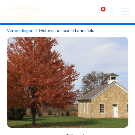
Bezoek KC
Ga naar inhoud
Vermeldingen
Historische locatie Lanesfield