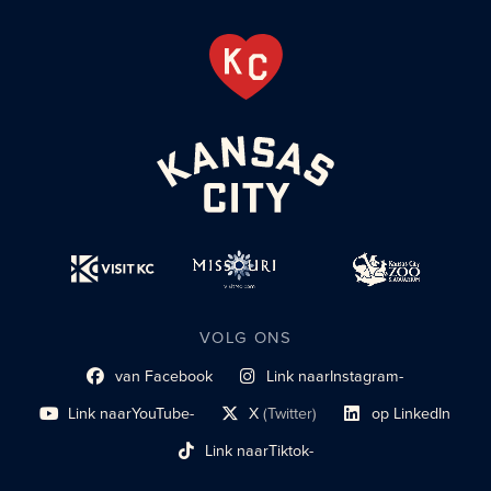
VOLG ONS
van Facebook
Link naar
Instagram-
Link naar sociaal profiel
sociaal profiel
Link naar
YouTube-
X
(Twitter)
op LinkedIn
sociaal profiel
sociaal profiellink
Link naar sociaal profi
Link naar
Tiktok-
sociaalprofiel