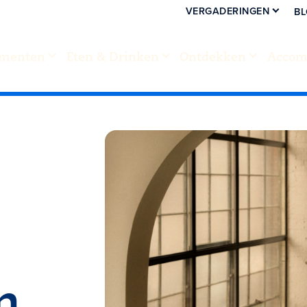
VERGADERINGEN
B
menten
Eten & Drinken
Ontdekken
Accom
m