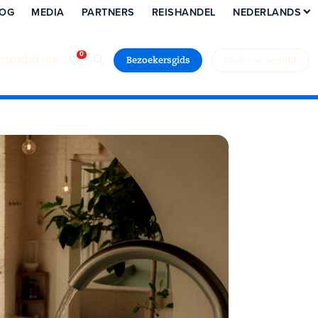
LOG
MEDIA
PARTNERS
REISHANDEL
NEDERLANDS
modaties
Bezoekersgids
Boek uw verblijf