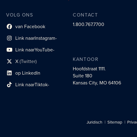
VOLG ONS
CONTACT
1.800.767.7700
van Facebook
Link naar sociaal profiel
Link naar
Instagram-
sociaal profiel
Link naar
YouTube-
sociaal profiel
KANTOOR
X
(Twitter)
sociaal profiellink
Hoofdstraat 1111.
op LinkedIn
Suite 180
Link naar sociaal profiel
Kansas City, MO 64106
Link naar
Tiktok-
sociaalprofiel
Juridisch
Sitemap
Priva