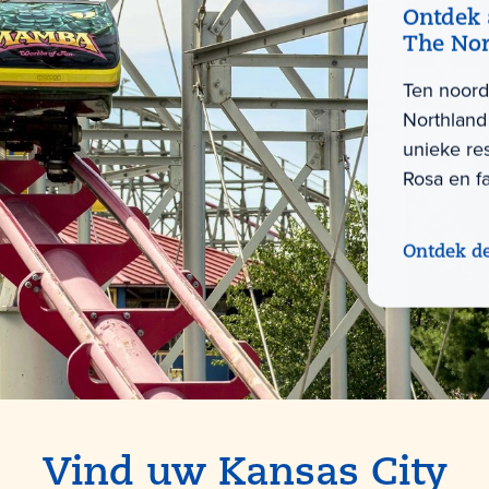
Ontdek a
The Nor
Ten noord
Northland 
unieke re
Rosa en fa
Ontdek d
Vind uw Kansas City