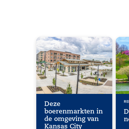
RE
Deze
boerenmarkten in
D
de omgeving van
n
Kansas City