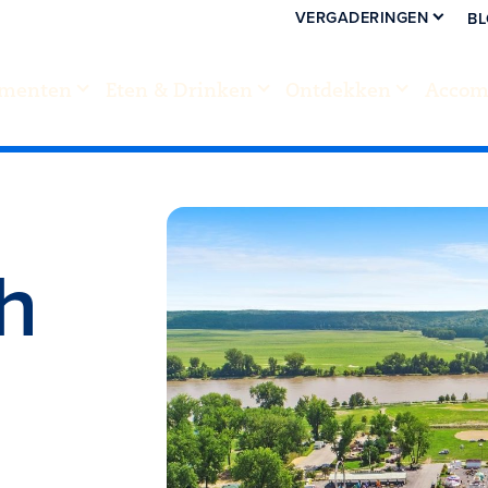
VERGADERINGEN
B
menten
Eten & Drinken
Ontdekken
Accom
h