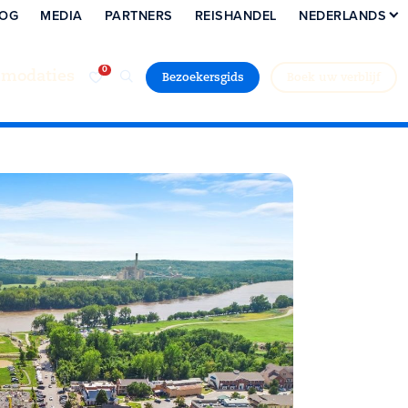
LOG
MEDIA
PARTNERS
REISHANDEL
NEDERLANDS
modaties
Bezoekersgids
Boek uw verblijf