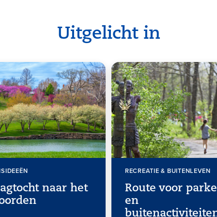
Uitgelicht in
ISIDEEËN
RECREATIE & BUITENLEVEN
agtocht naar het
Route voor park
oorden
en
buitenactiviteite