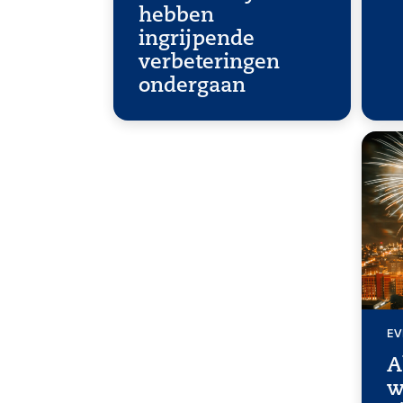
hebben
ingrijpende
verbeteringen
ondergaan
EV
A
w