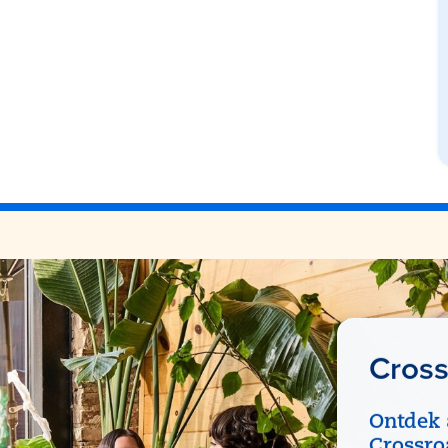
Cross
Ontdek 
Crossroa