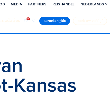
LOG
MEDIA
PARTNERS
REISHANDEL
NEDERLANDS
modaties
Bezoekersgids
Boek uw verblijf
van
t-Kansas