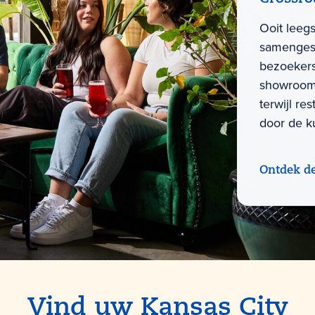
Ooit leeg
samengest
bezoekers
showroom
terwijl re
door de k
Ontdek d
Vind uw Kansas City