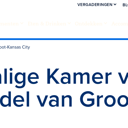
VERGADERINGEN
B
menten
Eten & Drinken
Ontdekken
Accom
oot-Kansas City
lige Kamer 
el van Groo