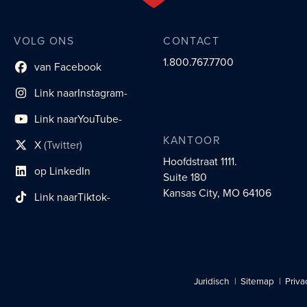
VOLG ONS
CONTACT
1.800.767.7700
van Facebook
Link naar sociaal profiel
Link naar
Instagram-
sociaal profiel
Link naar
YouTube-
sociaal profiel
KANTOOR
X
(Twitter)
sociaal profiellink
Hoofdstraat 1111.
op LinkedIn
Suite 180
Link naar sociaal profiel
Kansas City, MO 64106
Link naar
Tiktok-
sociaalprofiel
Juridisch
Sitemap
Priva