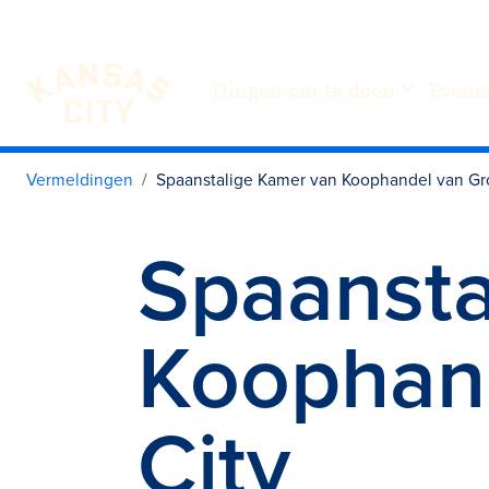
Dingen om te doen
Evene
Bezoek KC
Ga naar inhoud
Vermeldingen
Spaanstalige Kamer van Koophandel van Gr
Spaansta
Koophand
City