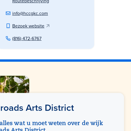
Routebeschrijving
info@hccgkc.com
Bezoek website
(816) 472-6767
roads Arts District
alles wat u moet weten over de wijk
ds Arts District.