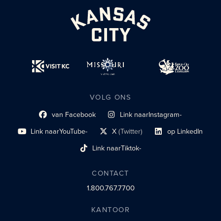
VOLG ONS
van Facebook
Link naar
Instagram-
Link naar sociaal profiel
sociaal profiel
Link naar
YouTube-
X
(Twitter)
op LinkedIn
sociaal profiel
sociaal profiellink
Link naar sociaal profi
Link naar
Tiktok-
sociaalprofiel
CONTACT
1.800.767.7700
KANTOOR