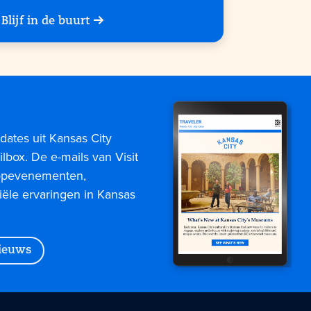
Blijf in de buurt
dates uit Kansas City
lbox. De e-mails van Visit
topevenementen,
iële ervaringen in Kansas
nieuws