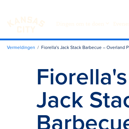
Dingen om te doen
Evene
Bezoek KC
Ga naar inhoud
Vermeldingen
Fiorella's Jack Stack Barbecue – Overland P
Fiorella's
Jack Sta
Barbecu