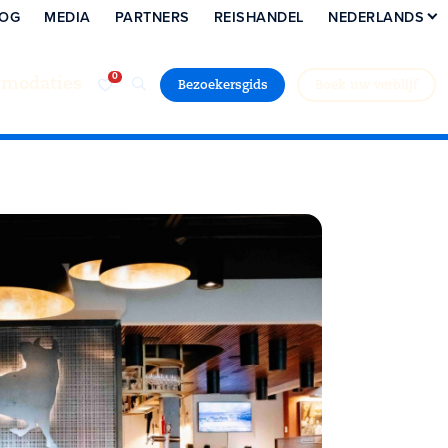
LOG
MEDIA
PARTNERS
REISHANDEL
NEDERLANDS
modaties
Bezoekersgids
Boek uw verblijf