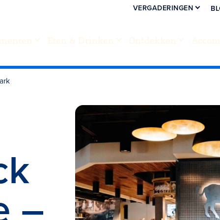
VERGADERINGEN
B
menten
Eten & Drinken
Ontdekken
Accom
ark
ck
e –