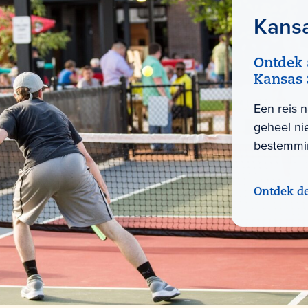
Kans
Ontdek 
Kansas 
Een reis 
geheel ni
bestemmi
Ontdek d