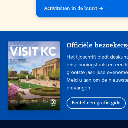
Activiteiten in de buurt
Officiële bezoekers
Het tijdschrift biedt deskun
reisplanningstools en een 
grootste jaarlijkse eveneme
Meld u aan om de nieuwste 
ontvangen.
Bestel een gratis gids