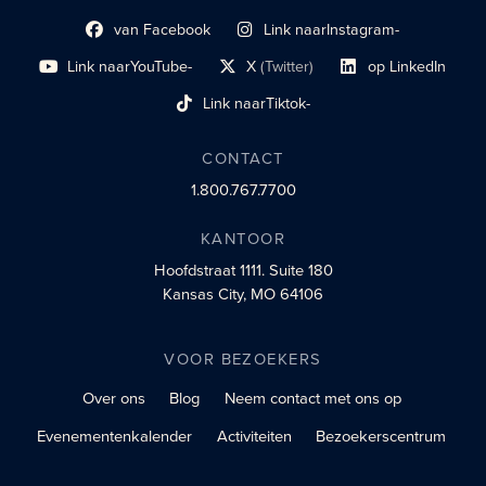
van Facebook
Link naar
Instagram-
Link naar sociaal profiel
sociaal profiel
Link naar
YouTube-
X
(Twitter)
op LinkedIn
sociaal profiel
sociaal profiellink
Link naar sociaal profi
Link naar
Tiktok-
sociaalprofiel
CONTACT
1.800.767.7700
KANTOOR
Hoofdstraat 1111.
Suite 180
Kansas City, MO 64106
VOOR BEZOEKERS
Over ons
Blog
Neem contact met ons op
Evenementenkalender
Activiteiten
Bezoekerscentrum