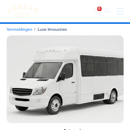
Bezoek KC
Ga naar inhoud
Vermeldingen
Luxe limousines