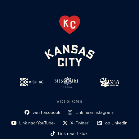
VOLG ONS
van Facebook
Link naar
Instagram-
Link naar sociaal profiel
sociaal profiel
Link naar
YouTube-
X
(Twitter)
op LinkedIn
sociaal profiel
sociaal profiellink
Link naar sociaal profi
Link naar
Tiktok-
sociaalprofiel