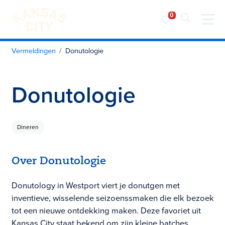
Bezoek KC
Ga naar inhoud
Vermeldingen
Donutologie
Donutologie
Dineren
Over Donutologie
Donutology in Westport viert je donutgen met
inventieve, wisselende seizoenssmaken die elk bezoek
tot een nieuwe ontdekking maken. Deze favoriet uit
Kansas City staat bekend om zijn kleine batches