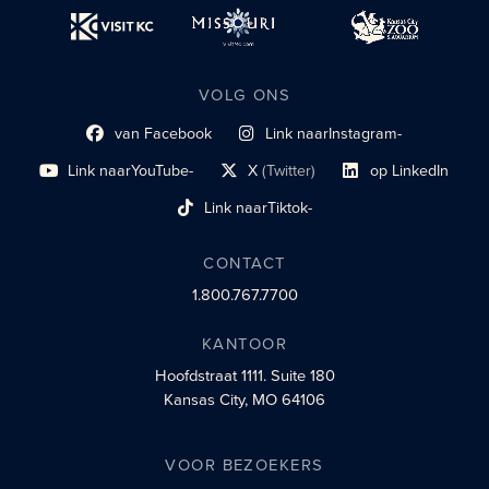
VOLG ONS
van Facebook
Link naar
Instagram-
Link naar sociaal profiel
sociaal profiel
Link naar
YouTube-
X
(Twitter)
op LinkedIn
sociaal profiel
sociaal profiellink
Link naar sociaal profi
Link naar
Tiktok-
sociaalprofiel
CONTACT
1.800.767.7700
KANTOOR
Hoofdstraat 1111.
Suite 180
Kansas City, MO 64106
VOOR BEZOEKERS