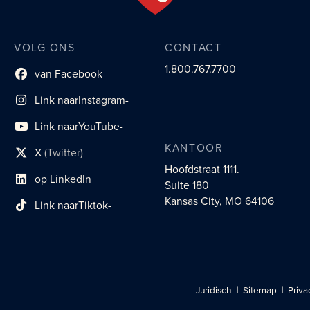
VOLG ONS
CONTACT
1.800.767.7700
van Facebook
Link naar sociaal profiel
Link naar
Instagram-
sociaal profiel
Link naar
YouTube-
sociaal profiel
KANTOOR
X
(Twitter)
sociaal profiellink
Hoofdstraat 1111.
op LinkedIn
Suite 180
Link naar sociaal profiel
Kansas City, MO 64106
Link naar
Tiktok-
sociaalprofiel
Juridisch
Sitemap
Priva