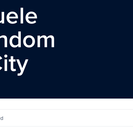
uele
ondom
ity
rd