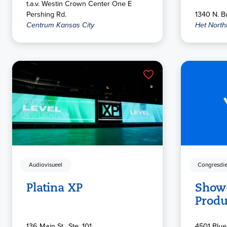
t.a.v. Westin Crown Center One E
Pershing Rd.
1340 N. B
Centrum Kansas City
Het North
Audiovisueel
Congresdie
Platina XP
Show-
Produ
136 Main St., Ste. 101
4501 Blue