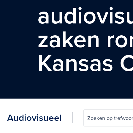
audiovis
zaken r
Kansas C
Audiovisueel
Zoeken op trefwoo