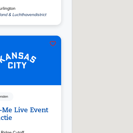
urlington
land & Luchthavendistrict
nsten
Me Live Event
ctie
 Ridge Cutoff