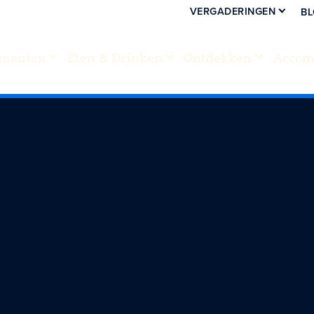
VERGADERINGEN
B
menten
Eten & Drinken
Ontdekken
Accom