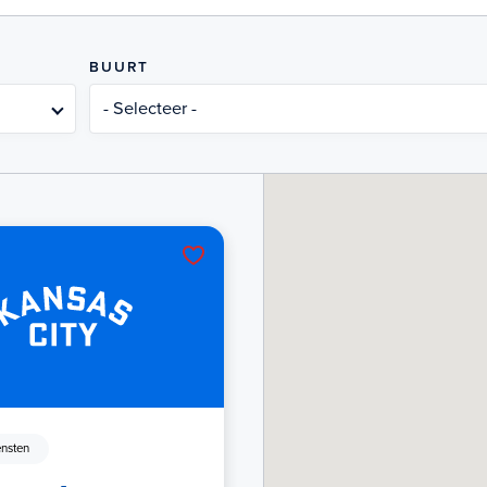
BUURT
- Selecteer -
nsten