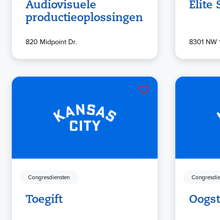
Audiovisuele
Elite
productieoplossingen
820 Midpoint Dr.
8301 NW 1
Congresdiensten
Congresdie
Toegift
Oogst