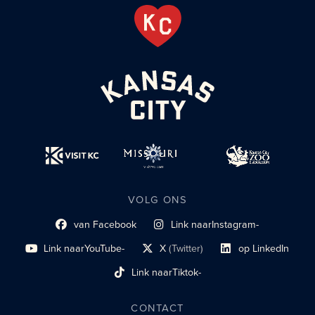
VOLG ONS
van Facebook
Link naar
Instagram-
Link naar sociaal profiel
sociaal profiel
Link naar
YouTube-
X
(Twitter)
op LinkedIn
sociaal profiel
sociaal profiellink
Link naar sociaal profi
Link naar
Tiktok-
sociaalprofiel
CONTACT