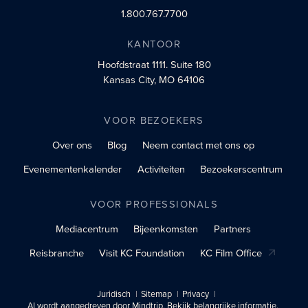
1.800.767.7700
KANTOOR
Hoofdstraat 1111.
Suite 180
Kansas City, MO 64106
VOOR BEZOEKERS
Over ons
Blog
Neem contact met ons op
Evenementenkalender
Activiteiten
Bezoekerscentrum
VOOR PROFESSIONALS
Mediacentrum
Bijeenkomsten
Partners
Reisbranche
Visit KC Foundation
KC Film Office
Juridisch
Sitemap
Privacy
AI wordt aangedreven door Mindtrip. Bekijk belangrijke informatie.