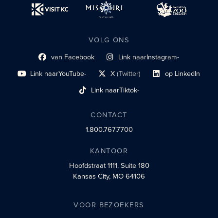
VOLG ONS
van Facebook
Link naar
Instagram-
Link naar sociaal profiel
sociaal profiel
Link naar
YouTube-
X
(Twitter)
op LinkedIn
sociaal profiel
sociaal profiellink
Link naar sociaal profi
Link naar
Tiktok-
sociaalprofiel
CONTACT
1.800.767.7700
KANTOOR
Hoofdstraat 1111.
Suite 180
Kansas City, MO 64106
VOOR BEZOEKERS