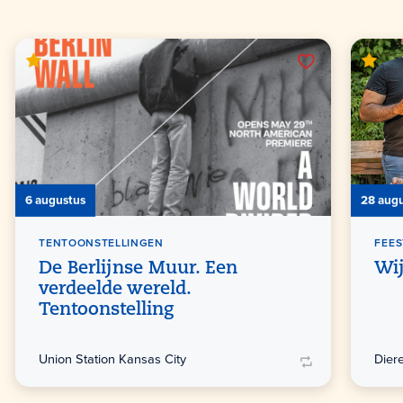
6 augustus
28 aug
TENTOONSTELLINGEN
FEE
De Berlijnse Muur. Een
Wi
verdeelde wereld.
Tentoonstelling
Union Station Kansas City
Dier