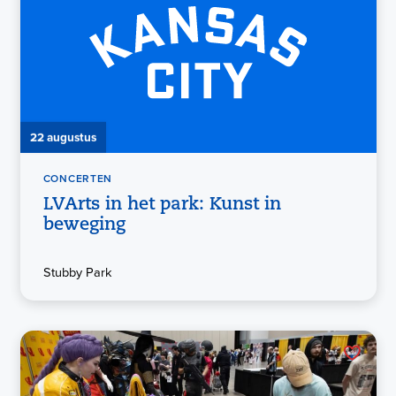
22 augustus
CONCERTEN
LVArts in het park: Kunst in
beweging
Stubby Park