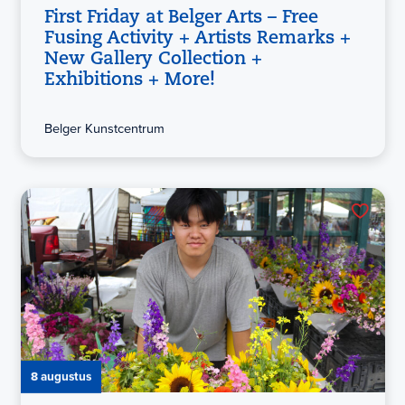
First Friday at Belger Arts – Free
Fusing Activity + Artists Remarks +
New Gallery Collection +
Exhibitions + More!
Belger Kunstcentrum
8 augustus