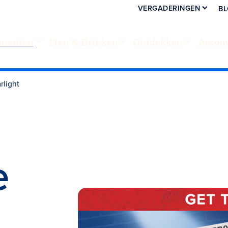
VERGADERINGEN
B
menten
Eten & Drinken
Ontdekken
Accom
rlight
e