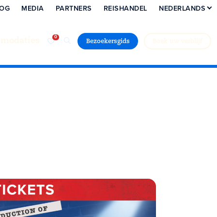
LOG
MEDIA
PARTNERS
REISHANDEL
NEDERLANDS
modaties
Bezoekersgids
Boek uw verblijf