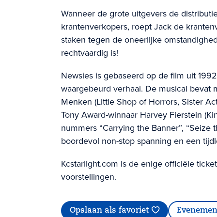
Wanneer de grote uitgevers de distributi
krantenverkopers, roept Jack de krantenv
staken tegen de oneerlijke omstandighe
rechtvaardig is!
Newsies is gebaseerd op de film uit 199
waargebeurd verhaal. De musical bevat 
Menken (Little Shop of Horrors, Sister Ac
Tony Award-winnaar Harvey Fierstein (Kin
nummers “Carrying the Banner”, “Seize t
boordevol non-stop spanning en een tij
Kcstarlight.com is de enige officiële ticke
voorstellingen.
Opslaan als favoriet
Evenemen