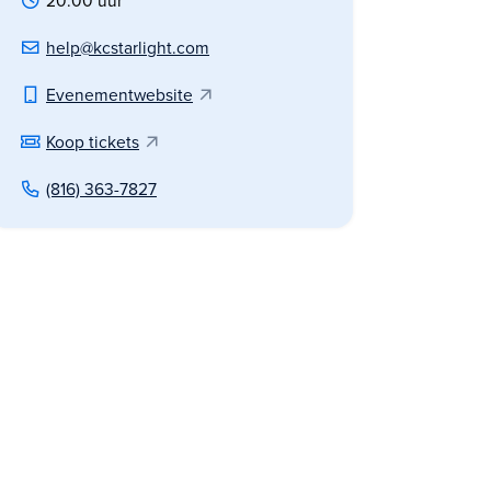
20.00 uur
help@kcstarlight.com
Evenementwebsite
Koop tickets
(816) 363-7827