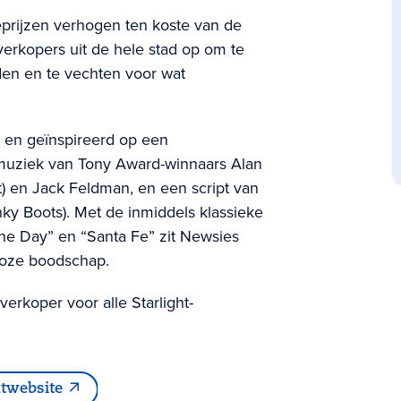
eprijzen verhogen ten koste van de
erkopers uit de hele stad op om te
den en te vechten voor wat
2 en geïnspireerd op een
muziek van Tony Award-winnaars Alan
t) en Jack Feldman, en een script van
ky Boots). Met de inmiddels klassieke
he Day” en “Santa Fe” zit Newsies
dloze boodschap.
tverkoper voor alle Starlight-
twebsite