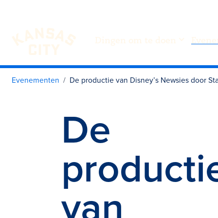
Dingen om te doen
Evene
Bezoek KC
Ga naar inhoud
Evenementen
De productie van Disney’s Newsies door Sta
De
producti
van