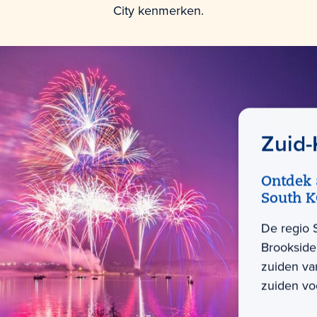
City kenmerken.
Zuid-
Ontdek 
South K
De regio 
Brookside
zuiden va
zuiden vo