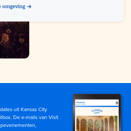
e omgeving
dates uit Kansas City
lbox. De e-mails van Visit
topevenementen,