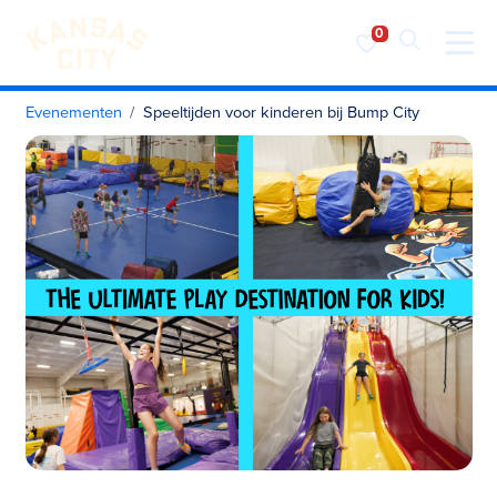
Bezoek KC
Ga naar inhoud
Evenementen
Speeltijden voor kinderen bij Bump City