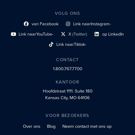
VOLG ONS
van Facebook
Link naar
Instagram-
Link naar sociaal profiel
sociaal profiel
Link naar
YouTube-
X
(Twitter)
op LinkedIn
sociaal profiel
sociaal profiellink
Link naar sociaal profi
Link naar
Tiktok-
sociaalprofiel
CONTACT
1.800.767.7700
KANTOOR
Hoofdstraat 1111.
Suite 180
Kansas City, MO 64106
VOOR BEZOEKERS
Over ons
Blog
Neem contact met ons op