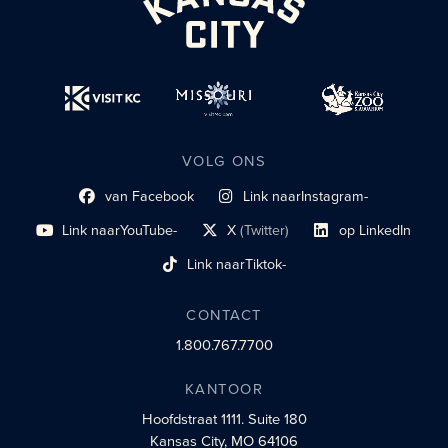
VOLG ONS
van Facebook
Link naar
Instagram-
Link naar sociaal profiel
sociaal profiel
Link naar
YouTube-
X
(Twitter)
op LinkedIn
sociaal profiel
sociaal profiellink
Link naar sociaal profi
Link naar
Tiktok-
sociaalprofiel
CONTACT
1.800.767.7700
KANTOOR
Hoofdstraat 1111.
Suite 180
Kansas City, MO 64106